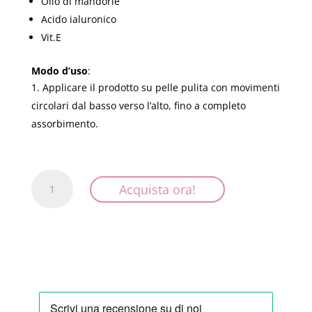
Olio di mandorle
Acido ialuronico
Vit.E
Modo d’uso
:
Applicare il prodotto su pelle pulita con movimenti
circolari dal basso verso l’alto, fino a completo
assorbimento.
Collagene
Acquista ora!
-
Trattamento
Rassodante
Nutriente
quantità