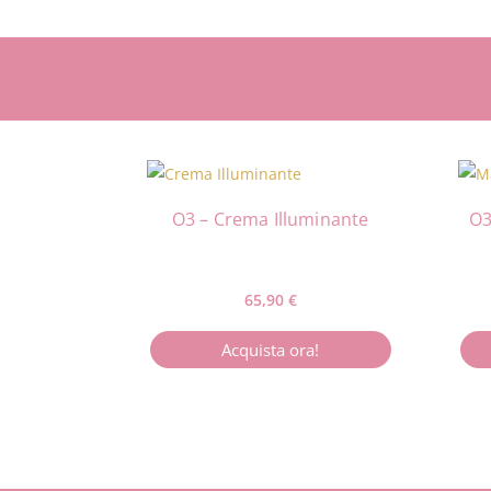
O3 – Crema Illuminante
O3
65,90
€
Acquista ora!