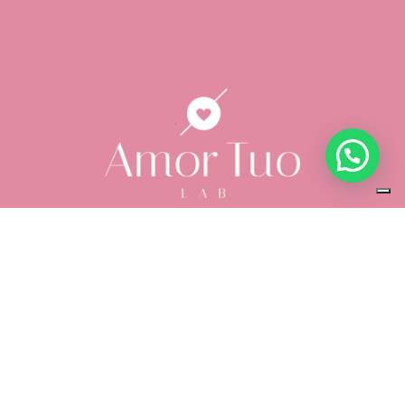
+39 366 266 4323
info@amortuolab.com
AMOR TUO LAB
Via Duchessa Jolanda, 16 10138 Torino TO
P.IVA: 12570030010
Politica di rimborso
Privacy Policy
Cookie Policy