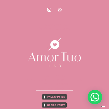
+39 366 266 4323
info@amortuolab.com
AMOR TUO LAB
Via Duchessa Jolanda, 16 10138 Torino TO
P.IVA: 12570030010
Politica di rimborso
Privacy Policy
Cookie Policy